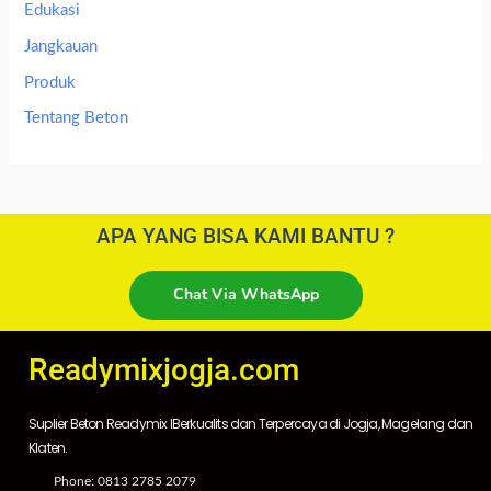
Edukasi
Jangkauan
Produk
Tentang Beton
APA YANG BISA KAMI BANTU ?
Chat Via WhatsApp
Readymixjogja.com
Suplier Beton Readymix IBerkualits dan Terpercaya di Jogja, Magelang dan
Klaten.
Phone: 0813 2785 2079