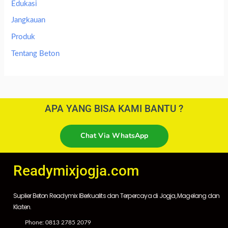
Edukasi
Jangkauan
Produk
Tentang Beton
APA YANG BISA KAMI BANTU ?
Chat Via WhatsApp
Readymixjogja.com
Suplier Beton Readymix IBerkualits dan Terpercaya di Jogja, Magelang dan
Klaten.
Phone: 0813 2785 2079