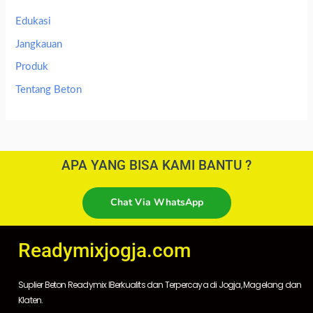
Edukasi
Jangkauan
Produk
Tentang Beton
APA YANG BISA KAMI BANTU ?
Chat Via WhatsApp
Readymixjogja.com
Suplier Beton Readymix IBerkualits dan Terpercaya di Jogja, Magelang dan
Klaten.