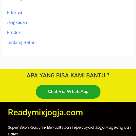
Edukasi
Jangkauan
Produk
Tentang Beton
APA YANG BISA KAMI BANTU ?
Chat Via WhatsApp
Readymixjogja.com
Suplier Beton Readymix IBerkualits dan Terpercaya di Jogja, Magelang dan
Klaten.