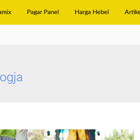
amix
Pagar Panel
Harga Hebel
Artik
ogja