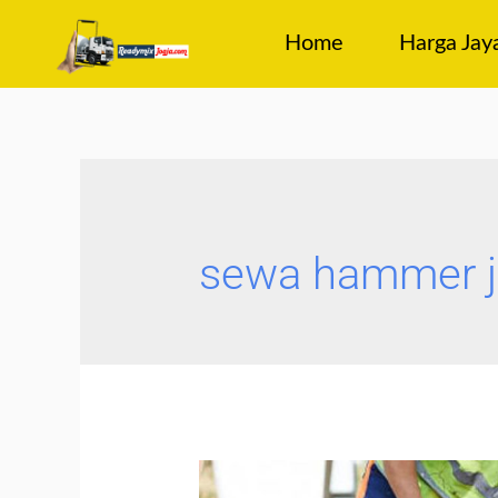
Home
Harga Jay
sewa hammer j