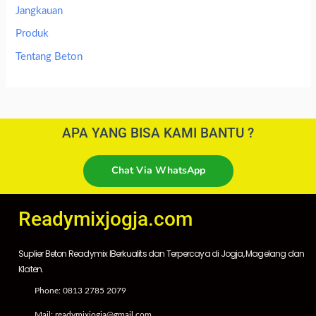
Jangkauan
Produk
Tentang Beton
APA YANG BISA KAMI BANTU ?
Chat Via WhatsApp
Readymixjogja.com
Suplier Beton Readymix IBerkualits dan Terpercaya di Jogja, Magelang dan
Klaten.
Phone: 0813 2785 2079
Mail: readymixjogja@gmail.com