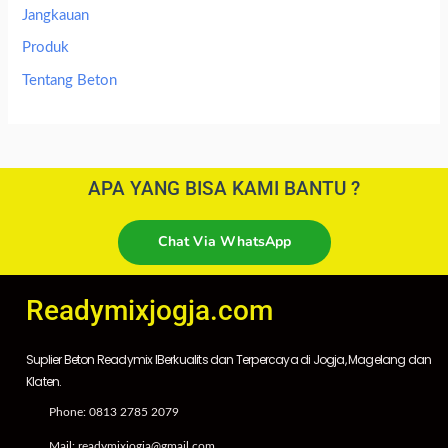
Jangkauan
Produk
Tentang Beton
APA YANG BISA KAMI BANTU ?
Chat Via WhatsApp
Readymixjogja.com
Suplier Beton Readymix IBerkualits dan Terpercaya di Jogja, Magelang dan
Klaten.
Phone: 0813 2785 2079
Mail: readymixjogja@gmail.com