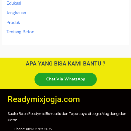
Edukasi
Jangkauan
Produk
Tentang Beton
APA YANG BISA KAMI BANTU ?
Chat Via WhatsApp
Readymixjogja.com
Suplier Beton Readymix IBerkualits dan Terpercaya di Jogja, Magelang dan
Klaten.
Phone: 0813 2785 2079