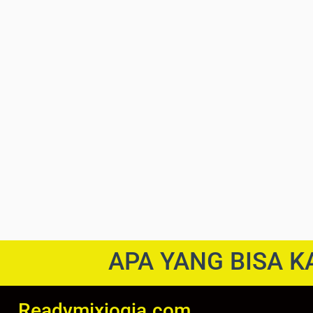
APA YANG BISA K
Readymixjogja.com