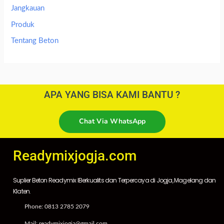
Jangkauan
Produk
Tentang Beton
APA YANG BISA KAMI BANTU ?
Chat Via WhatsApp
Readymixjogja.com
Suplier Beton Readymix IBerkualits dan Terpercaya di Jogja, Magelang dan
Klaten.
Phone: 0813 2785 2079
Mail: readymixjogja@gmail.com