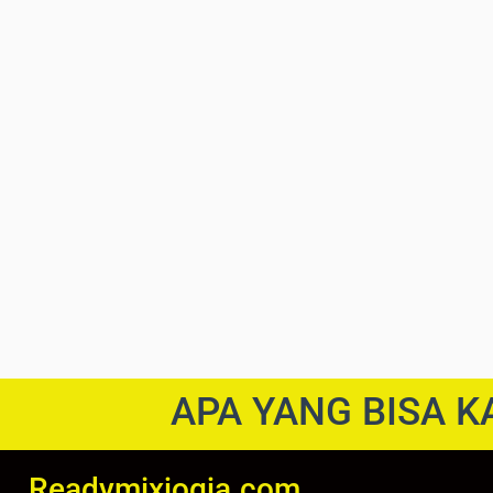
APA YANG BISA K
Readymixjogja.com