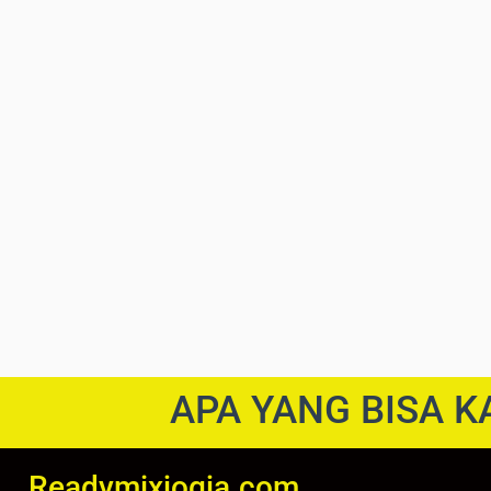
APA YANG BISA K
Readymixjogja.com